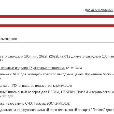
Доска объявлений
атывающее
аметр шпинделя 180 mm ; 2622Г (2622В) 2R/12 Диаметр шпинделя 130 
Q5
 кованые изделия | Кузнечные технологии
(
25.07.2026
)
вание с ЧПУ для холодной ковки по выгодным ценам. Кузнечные блоки 
у
танки с ЧПУ, аппараты, плазмотроны
(
24.07.2026
)
ный плазменный аппарат для РЕЗКИ, СВАРКИ, ПАЙКИ и термической об
мент для
рка, газосварка, СИЗ, Плазма 2007
(
24.07.2026
)
длагает многофункциональный паро-плазменный аппарат "Плазар" для р