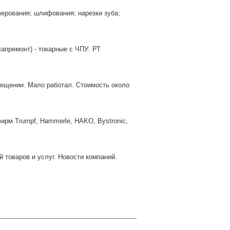
зерования; шлифования; нарезки зуба;
премонт) - токарные с ЧПУ: РТ
мещении. Мало работал. Стоимость около
рм Trumpf, Hammerle, HAKO, Bystronic,
 товаров и услуг. Новости компаний.