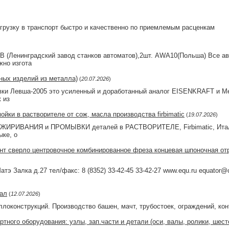
грузку в транспорт быстро и качественно по приемлемым расценкам
В (Ленинградский завод станков автоматов),2шт. AWA10(Польша) Все а
жно изгота
ных изделий из металла)
(
20.07.2026
)
вки Левша-2005 это усиленный и доработанный аналог EISENKRAFT и М
 из
йки в растворителе от сож, масла производства firbimatic
(
19.07.2026
)
ЖИРИВАНИЯ и ПРОМЫВКИ деталей в РАСТВОРИТЕЛЕ, Firbimatic, Италия
ыке, о
 сверло центровочное комбинированное фреза концевая шпоночная отр
атэ Залка д.27 тел/факс: 8 (8352) 33-42-45 33-42-27 www.equ.ru equato
тал
(
12.07.2026
)
локонструкций. Производство башен, мачт, трубостоек, ограждений, кон
ртного оборудования: узлы, зап.части и детали (оси, валы, ролики, шес