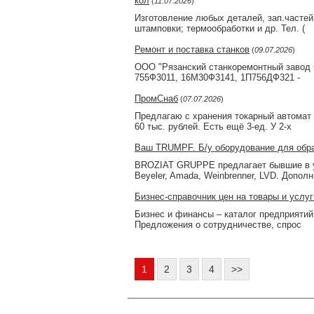
кол
(
11.07.2026
)
Изготовление любых деталей, зап.частей
штамповки; термообработки и др. Тел. (
Ремонт и поставка станков
(
09.07.2026
)
ООО "Рязанский станкоремонтный завод 
755Ф3011, 16М30Ф3141, 1П756ДФ321 -
ПромСнаб
(
07.07.2026
)
Предлагаю с хранения токарный автомат 
60 тыс. рублей. Есть ещё 3-ед. У 2-х
Ваш TRUMPF. Б/у оборудование для обраб
BROZIAT GRUPPE предлагает бывшие в уп
Beyeler, Amada, Weinbrenner, LVD. Дополн
Бизнес-справочник цен на товары и услуг
Бизнес и финансы – каталог предприятий
Предложения о сотрудничестве, спрос
1
2
3
4
>>