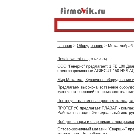
Главная
>
Оборудование
> Металлобраб
Resale wmmt.net
(
31.07.2026
)
ООО "Генерис" предлагает: 1 FB 180 Ди
электроэрозионные AGIECUT 150 HSS A
Мир Металла | Кузнечное оборудование и
Предлагаем высококачественное оборудо
кузнечных операций от производства фиг
Протерус - плазменная резка металла, с
ПРОТЕРУС предлагает ПЛАЗАР - компакт
Работает на воде! Это идеальный инстру
Всё для сварки и сварщиков: электросва
Оптово-розничный магазин "Сварщик" пре
материалов. Подробности н