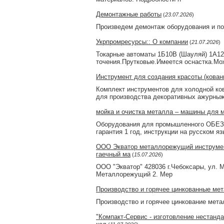
Демонтажные работы
(
23.07.2026
)
Произведем демонтаж оборудования и по
Укрпромресурсы:: О компании
(
21.07.2026
)
Токарные автоматы 1Б10В (Шауляй) 1А12
точения.Прутковые.Имеется оснастка.Мо
Инструмент для создания красоты (кован
Комплект инструментов для холодной ко
для производства декоративных ажурныж
мойка и очистка металла – машины для мо
Оборудования для промышленного ОБЕЗ
гарантия 1 год, инструкции на русском яз
ООО Экватор металлорежущий инструмент
гаечный ма
(
15.07.2026
)
ООО "Экватор" 428036 г.Чебоксары, ул. М
Металлорежущий 2. Мер
Производство и горячее цинкованные ме
Производство и горячее цинкование метал
"Компакт-Сервис - изготовление нестанда