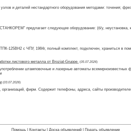
 узлов и деталей нестандартного оборудования методами: точения; фре
СТАНКОРЕМ" предлагает следующее оборудование: (б/у, неустановка, ка
ТПК-125ВН2 с ЧПУ, 1984г, полный комплект, подключен, храниться в по
отки листового металла от Broziat-Gruppe.
(
05.07.2026
)
отреблении штамповочные и лазерные автоматы всемирноизвестных фи
и
и
(
03.07.2026
)
, организаций, фирм. Содержит телефоны, адреса, сайты производителей
Помощь
|
Контакты
|
Доска объявлений
|
Подать объявление