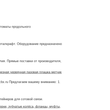
втоматы продольного
еталкрафт. Оборудование предназначено
. Прямые поставки от производителя,
езная червячная пазовая плашка метчик
r@cbx.ru Предлагаем вашему вниманию: 1.
тейнеров для сотовой связи.
терни, зубчатые колёса, фланцы, муфты,