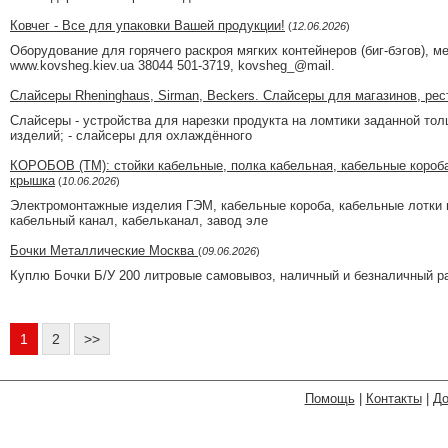
Ковчег - Все для упаковки Вашей продукции!
(
12.06.2026
)
Оборудование для горячего раскроя мягких контейнеров (биг-бэгов),
www.kovsheg.kiev.ua 38044 501-3719, kovsheg_@mail.
Слайсеры Rheninghaus, Sirman, Beckers. Слайсеры для магазинов, рес
Слайсеры - устройства для нарезки продукта на ломтики заданной т
изделий; - слайсеры для охлаждённого
КОРОБОВ (ТМ): стойки кабельные, полка кабельная, кабельные короба
крышка
(
10.06.2026
)
Электромонтажные изделия ГЭМ, кабельные короба, кабельные лотки п
кабельный канал, кабельканал, завод эле
Бочки Металлические Москва
(
09.06.2026
)
Куплю Бочки Б/У 200 литровые самовывоз, наличный и безналичный р
1
2
>>
Помощь
|
Контакты
|
До