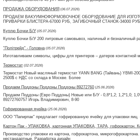
ПРОДАЖА ОБОРУДОВАНИЯ
(
06.07.2026
)
ПРОДАЕМ ВАКУУМНОФОРМОВОЧНОЕ ОБОРУДОВАНИЕ ДЛЯ ИЗГОТО
ПРИВАРКИ БЛИСТЕРА-67000 РУБ, ЗАГИБОЧНЫЙ СТАНОК-34000 РУ
Куплю Бочки Б/У
(
05.07.2026
)
Куплю Бочки Б/У 200 литровые самовывоз, наличный и безналичный р
"Політрейд" - Головна
(
05.07.2026
)
Изготавливаем символы, цифры для принтеров – датеров контактной м
Термостат
(
02.07.2026
)
Термостат Новый масляный термостат YANN BANG (Тайвань) YBMI-200-1
2500$ с НДС со склада в Москве. Более
Продаем Поддоны Поддоны Поддоны 89272760
(
25.06.2026
)
Продаем Поддоны (Евро Поддоны) Новые или Б/У - 0,8*1,2; 1,2*1,0; 1
89272760757 Игорь Владимирович, 8-90
Гофрированная ячейка
(
25.06.2026
)
ООО "Папирпак" предлагает гофрированную ячейку для упаковки яиц. (
Картон Пак - УПАКОВКА, картонная УПАКОВКА, ТАРА, гофрокартон. Ко
Производство упаковки из картона, гофрокартона, микрогофрокартона
нестандартные. Разработка дизайн