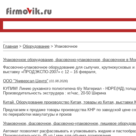
Главная
>
Оборудование
> Упаковочное
Упаковочное оборудование, фасовочно-упаковочное, фасовочное в Мо
Фасовочно-упаковочное оборудование для сыпучих, крупнокусковых и
выставку «ПРОДЭКСПО-2007» с 12 – 16 февраля,
ООО "Универсал-Центр"
(
01.08.2026
)
КУПИМ! Линию рукавного полиэтилена б/у Материал - HDPE(НД),толщин
Производительность экструдера : кг/час, 20-50 Ширина
Китай. Оборудование производство Китая, товары из Китая, выставки 
Предлагаем к продаже товары производства КНР по заводской цене с
по переработки макулатуры и произв
Упаковочное, фасовочное, фасовочно-упаковочное, пищевое оборудова
Автомат позволяет расфасовывать и упаковывать жидкие и пастообра
Производительность 45 уп / мин для объема дозирования