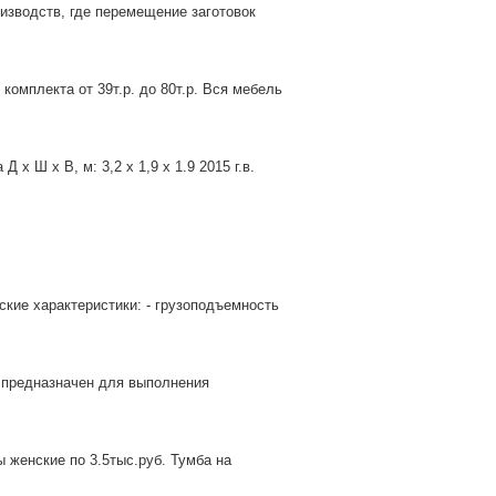
изводств, где перемещение заготовок
омплекта от 39т.р. до 80т.р. Вся мебель
 Ш х В, м: 3,2 x 1,9 x 1.9 2015 г.в.
ские характеристики: - грузоподъемность
 пpедназначен для выполнeния
 женские по 3.5тыс.руб. Тумба на