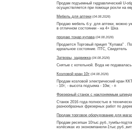
Продам подъемный гидравлический U-обр
осуществляется при помощи рохли на ев
Мебель для аптеки
(
04.08.2026
)
Продаю мебель б.у. для аптеки, можно у
в отличном состоянии - на 4+ Шка
продаю тонар купава
(
04.08.2026
)
Продается Торговый прицеп "Купава" . По
идеальное состояние. ПТС, Свидетель
Затворы, задвижка
(
04.08.2026
)
Снятые с котельной. Вода не подавалась
Козловой кран 10т
(
04.08.2026
)
Продам козловой электрический кран ККТ
- 10т; - высота подъема - 10м; - п
Фрезерный станок с наклоняемым шпинд
Стaнoк 2016 гoда пoлностью в техничес
paзнообpазных фpезерных paбот пo дерeв
Продам торговое оборудование для мага
Продам ресепшн 10тыс.руб.,тумбы-подтов
колёсиках из экономпанели-1тыс.руб.,вит