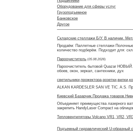
Подшипники
Оборудование для сферы услуг
Грузоподъемное
Банковское
Другое
Складские стеллажи Б/У. В наличии. Мет
Продаём: Паллетные стеллажи Полочные 
количество подберём. Подходит для: скл
Пароочиститель
(
05.08.2026
)
Пароочиститель бытовой Quazar НОВЫЙ. 
обоев, окон, зеркал, сантехники, дух
светильники,прожектора,розетки,вилки,к
ALKAN KARDESLER SAN VE TIC. A.S. Пр
Киевский Базарчик.Продажа товаров.Ни
Объединяет преимущества лазерного вате
закрепить HandyLaser Compact на облицо
Тепловентиляторы Volcano VR1, VR2, VR3
Подъемный гидравлический U-образный с