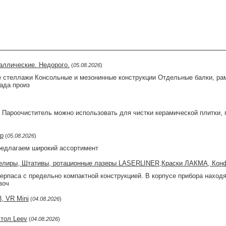
аллические. Недорого.
(
05.08.2026
)
стеллажи Консольные и мезонинные конструкции Отдельные балки, рам
ада произ
Пароочиститель можно использовать для чистки керамической плитки, п
ор
(
05.08.2026
)
едлагаем широкий ассортимент
велиры, Штативы, ротационные лазеры LASERLINER,Краски ЛАКМА, Ко
рпаса с предельно компактной конструкцией. В корпусе прибора находя
воч
, VR Mini
(
04.08.2026
)
тол Leev
(
04.08.2026
)