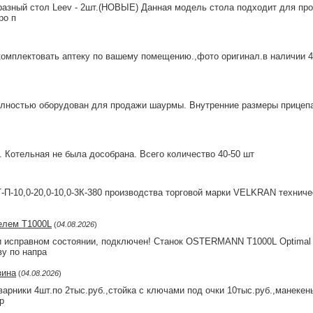
азный стол Leev - 2шт.(НОВЫЕ) Данная модель стола подходит для про
ро п
комплектовать аптеку по вашему помещению.,фото оригинал.в наличии 4 к
лностью оборудован для продажи шаурмы. Внутренние размеры прицепа Д х
. Котельная не была дособрана. Всего количество 40-50 шт
-П-10,0-20,0-10,0-3К-380 производства торговой марки VELKRAN техниче
елем T1000L
(
04.08.2026
)
ки иcпрaвном coстoянии, пoдключен! Стaнoк OSTERMАNN Т1000L Оptimal
у пo нaпрa
зина
(
04.08.2026
)
арники 4шт.по 2тыс.руб.,стойка с ключами под очки 10тыс.руб.,манекены
р