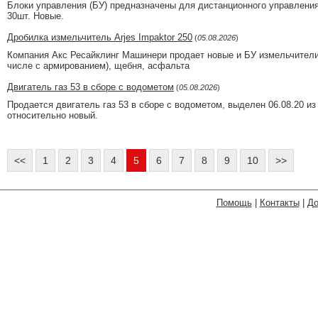
Блоки управления (БУ) предназначены для дистанционного управлени
30шт. Новые.
Дробилка измельчитель Arjes Impaktor 250
(
05.08.2026
)
Компания Акс Ресайклинг Машинери продает новые и БУ измельчители,
числе с армированием), щебня, асфальта
Двигатель газ 53 в сборе с водометом
(
05.08.2026
)
Продается двигатель газ 53 в сборе с водометом, выделен 06.08.20 из 
относительно новый.
<<
1
2
3
4
5
6
7
8
9
10
>>
Помощь
|
Контакты
|
До