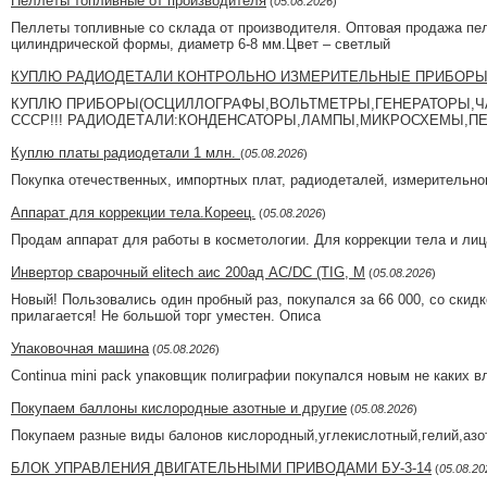
Пеллеты топливные от производителя
(
05.08.2026
)
Пеллеты топливные со склада от производителя. Оптовая продажа пе
цилиндрической формы, диаметр 6-8 мм.Цвет – светлый
КУПЛЮ РАДИОДЕТАЛИ КОНТРОЛЬНО ИЗМЕРИТЕЛЬНЫЕ ПРИБОРЫ
КУПЛЮ ПРИБОРЫ(ОСЦИЛЛОГРАФЫ,ВОЛЬТМЕТРЫ,ГЕНЕРАТОРЫ,ЧА
СССР!!! РАДИОДЕТАЛИ:КОНДЕНСАТОРЫ,ЛАМПЫ,МИКРОСХЕМЫ,П
Куплю платы радиодетали 1 млн.
(
05.08.2026
)
Покупка отечественных, импортных плат, радиодеталей, измерительно
Аппарат для коррекции тела.Кореец.
(
05.08.2026
)
Продам аппарат для работы в косметологии. Для коррекции тела и лиц
Инвертор сварочный elitech аис 200ад AC/DC (TIG, M
(
05.08.2026
)
Новый! Пользовались один пробный раз, покупался за 66 000, со скидк
прилагается! Не большой торг уместен. Описа
Упаковочная машина
(
05.08.2026
)
Continua mini pack упаковщик полиграфии покупался новым не каких в
Покупаем баллоны кислородные азотные и другие
(
05.08.2026
)
Покупаем разные виды балонов кислородный,углекислотный,гелий,азо
БЛОК УПРАВЛЕНИЯ ДВИГАТЕЛЬНЫМИ ПРИВОДАМИ БУ-3-14
(
05.08.20