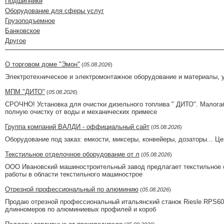
Подшипники
Оборудование для сферы услуг
Грузоподъемное
Банковское
Другое
О торговом доме "Эмон"
(
05.08.2026
)
Электротехническое и электромонтажное оборудование и материалы, ус
МПМ "ДИТО"
(
05.08.2026
)
СРОЧНО! Установка для очистки дизельного топлива " ДИТО". Малога
полную очистку от воды и механических примесе
Группа компаний ВАЛДИ - оффициальный сайт
(
05.08.2026
)
Оборудование под заказ: емкости, миксеры, конвейеры, дозаторы... Ц
Текстильное отделочное оборудование от л
(
05.08.2026
)
ООО Ивановский машиностроительный завод предлагает текстильное 
работы в области текстильного машинострое
Отрезной профессиональный по алюминию
(
05.08.2026
)
Продаю отрезной профессиональный итальянский станок Riesle RPS600
длинномеров по алюминиевых профилей и короб